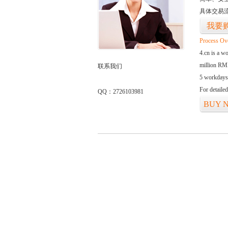
具体交易
我要
Process Ov
4.cn is a w
million RMB
联系我们
5 workdays
For detaile
QQ：2726103981
BUY 