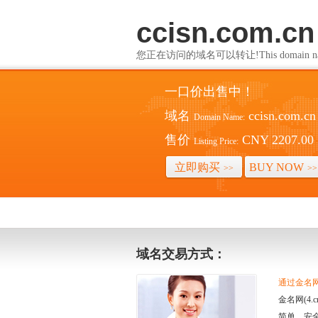
ccisn.com.cn
您正在访问的域名可以转让!This domain name i
一口价出售中！
域名
ccisn.com.cn
Domain Name:
售价
CNY 2207.00
Listing Price:
立即购买
BUY NOW
>>
>>
域名交易方式：
通过金名网(
金名网(4
简单、安