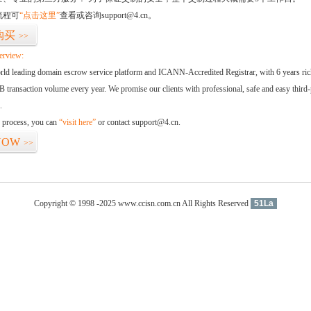
流程可
“点击这里”
查看或咨询support@4.cn。
购买
>>
erview:
orld leading domain escrow service platform and ICANN-Accredited Registrar, with 6 years ri
 transaction volume every year. We promise our clients with professional, safe and easy third-
.
d process, you can
“visit here”
or contact support@4.cn.
NOW
>>
Copyright © 1998 -2025 www.ccisn.com.cn All Rights Reserved
51La